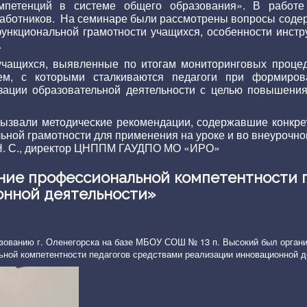
мпетенций в системе общего образования». В работе
работников. На семинаре были рассмотрены вопросы соде
функциональной грамотности учащихся, особенности инст
.
ащихся, выявленные по итогам мониторинговых процед
ем, с которыми сталкиваются педагоги при формирова
зации образовательной деятельности с целью повышения
вызвали методические рекомендации, содержавшие конкре
ной грамотности для применения на уроке и во внеурочно
 Н. С., директор ЦНППМ ГАУДПО МО «ИРО»
ие профессиональной компетентности п
онной деятельности»
зованию г. Оленегорска на базе МБОУ СОШ № 13 п. Высокий был орган
ной компетентности педагогов средствами реализации инновационной д