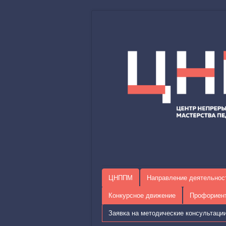
ЦНППМ
Направление деятельнос
Конкурсное движение
Профориен
Заявка на методические консультаци