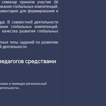
 семинар приняли участие 26
ржания глобальных компетенций,
рументария для формирования и
ур. В совместной деятельности
нии глобальных компетенций,
 качества развития глобальных
тные типы заданий по развитию
й деятельности.
едагогов средствами
изован и проведен региональный
еятельности».