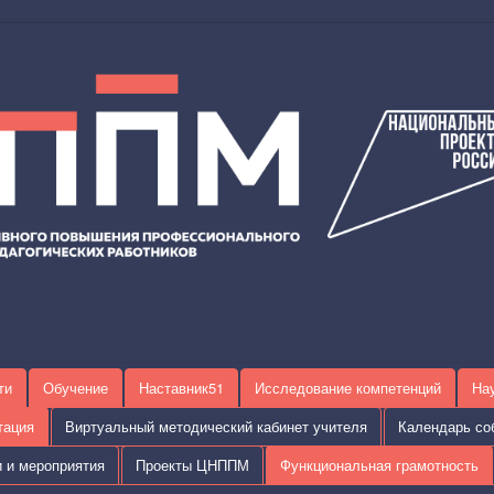
ти
Обучение
Наставник51
Исследование компетенций
На
тация
Виртуальный методический кабинет учителя
Календарь со
и и мероприятия
Проекты ЦНППМ
Функциональная грамотность