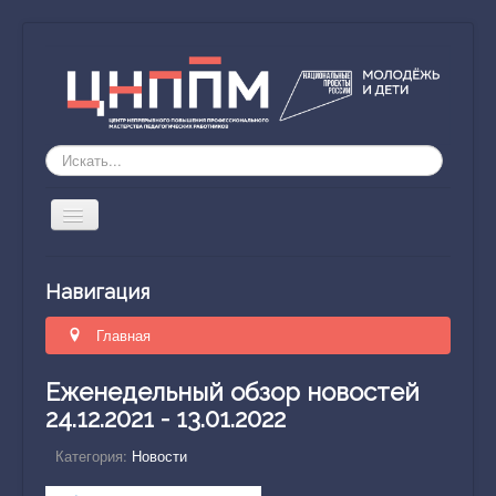
Искать...
Включить/
выключить
навигацию
ЦНППМ
Навигация
Направление деятельности
Главная
Обучение
Наставник51
Еженедельный обзор новостей
24.12.2021 - 13.01.2022
Исследование компетенций
Категория:
Новости
Научно-методическое пространство