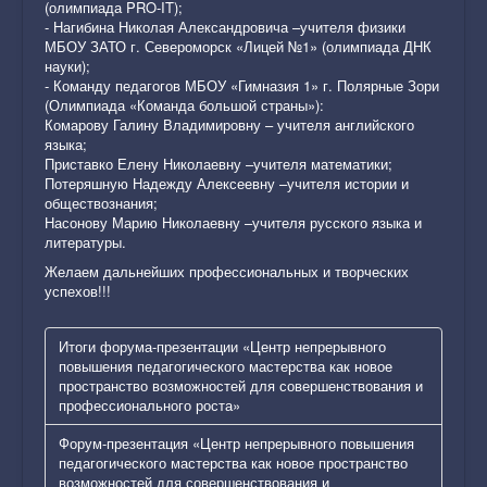
(олимпиада PRO-IT);
- Нагибина Николая Александровича –учителя физики
МБОУ ЗАТО г. Североморск «Лицей №1» (олимпиада ДНК
науки);
- Команду педагогов МБОУ «Гимназия 1» г. Полярные Зори
(Олимпиада «Команда большой страны»):
Комарову Галину Владимировну – учителя английского
языка;
Приставко Елену Николаевну –учителя математики;
Потеряшную Надежду Алексеевну –учителя истории и
обществознания;
Насонову Марию Николаевну –учителя русского языка и
литературы.
Желаем дальнейших профессиональных и творческих
успехов!!!
Итоги форума-презентации «Центр непрерывного
повышения педагогического мастерства как новое
пространство возможностей для совершенствования и
профессионального роста»
Форум-презентация «Центр непрерывного повышения
педагогического мастерства как новое пространство
возможностей для совершенствования и