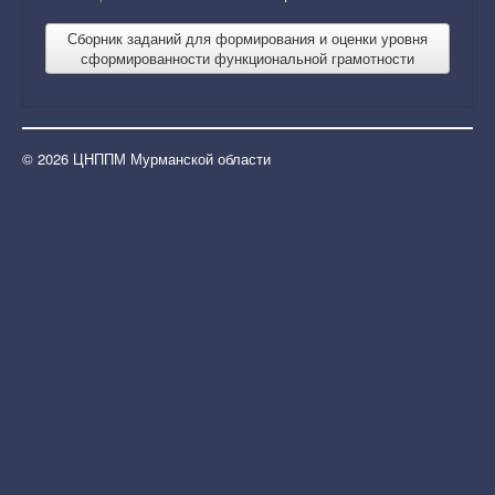
Конкурсное движение
Сборник заданий для формирования и оценки уровня
Профориентация
сформированности функциональной грамотности
Виртуальный методический кабинет учителя
Календарь событий
© 2026 ЦНППМ Мурманской области
Сотрудничество
Заявка на методические консультации и
мероприятия
Проекты ЦНППМ
Функциональная грамотность
Лучшие практики