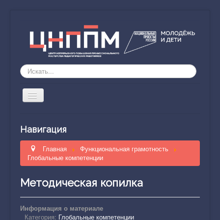
Искать...
Включить/
выключить
навигацию
ЦНППМ
Навигация
Направление деятельности
Главная
Функциональная грамотность
Обучение
Глобальные компетенции
Наставник51
Методическая копилка
Исследование компетенций
Научно-методическое пространство
Информация о материале
Категория:
Глобальные компетенции