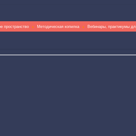
ое пространство
Методическая копилка
Вебинары, практикумы дл