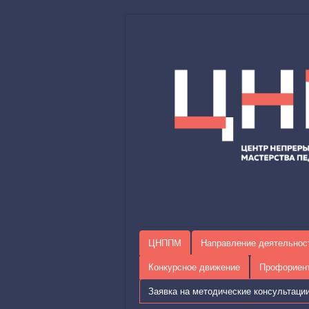
ЦНППМ
Направление деятельнос
Конкурсное движение
Профориен
Заявка на методические консультаци