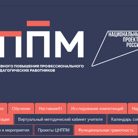
ти
Обучение
Наставник51
Исследование компетенций
На
тация
Виртуальный методический кабинет учителя
Календарь со
и и мероприятия
Проекты ЦНППМ
Функциональная грамотность