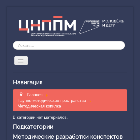
Искать...
Включить/
выключить
навигацию
ЦНППМ
Навигация
Направление деятельности
Главная
Обучение
Научно-методическое пространство
Методическая копилка
Наставник51
В категории нет материалов.
Исследование компетенций
Подкатегории
Научно-методическое пространство
Методические разработки конспектов