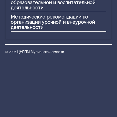
Конкурсное движение
образовательной и воспитательной
деятельности
Профориентация
Методические рекомендации по
Виртуальный методический кабинет учителя
организации урочной и внеурочной
деятельности
Календарь событий
Сотрудничество
Заявка на методические консультации и
© 2026 ЦНППМ Мурманской области
мероприятия
Проекты ЦНППМ
Функциональная грамотность
Лучшие практики