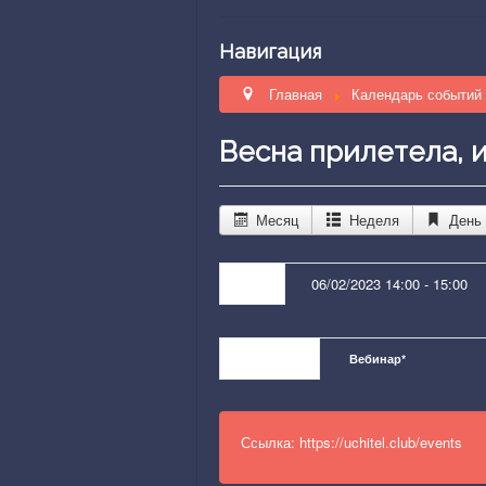
Навигация
Главная
Календарь событи
Весна прилетела, 
Месяц
Неделя
День
Дата:
06/02/2023 14:00 - 15:00
Категории:
Вебинар
*
Ссылка:
https://uchitel.club/events