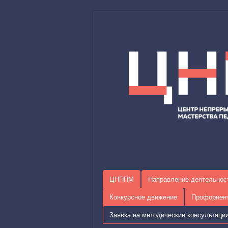
ЦНППМ
Направление деятельнос
Конкурсное движение
Профориен
Заявка на методические консультаци