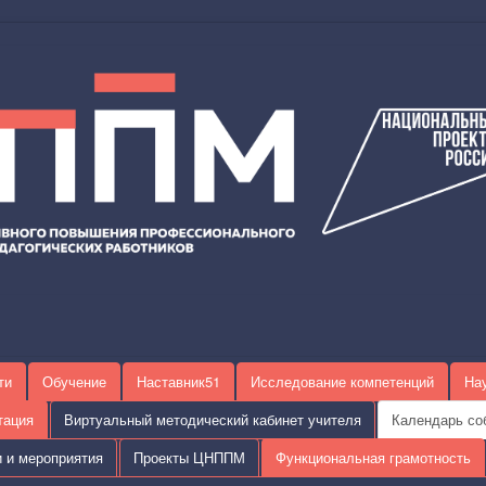
ти
Обучение
Наставник51
Исследование компетенций
На
тация
Виртуальный методический кабинет учителя
Календарь со
и и мероприятия
Проекты ЦНППМ
Функциональная грамотность