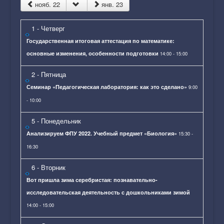
Конкурсное движение
нояб. 22
янв. 23
Профориентация
1
- Четверг
Виртуальный методический кабинет учителя
Государственная итоговая аттестация по математике:
основные изменения, особенности подготовки
14:00 - 15:00
Календарь событий
2
- Пятница
Сотрудничество
Семинар «Педагогическая лаборатория: как это сделано»
9:00
Заявка на методические консультации и
- 10:00
мероприятия
5
- Понедельник
Проекты ЦНППМ
Анализируем ФПУ 2022. Учебный предмет «Биология»
15:30 -
Функциональная грамотность
16:30
Лучшие практики
6
- Вторник
Вот пришла зима серебристая: познавательно-
исследовательская деятельность с дошкольниками зимой
14:00 - 15:00