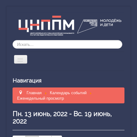
Искать...
Включить/
выключить
навигацию
ЦНППМ
Навигация
Направление деятельности
Главная
Календарь событий
Обучение
Еженедельный просмотр
Наставник51
Пн. 13 июнь, 2022 - Вс. 19 июнь,
Исследование компетенций
2022
Научно-методическое пространство