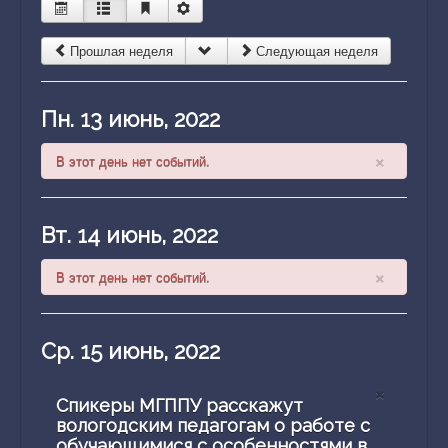
Конкурсное движение
Профориентация
Прошлая неделя
Следующая неделя
Виртуальный методический кабинет учителя
Пн. 13 июнь, 2022
Календарь событий
Сотрудничество
×
В этот день нет событий.
Заявка на методические консультации и
мероприятия
Вт. 14 июнь, 2022
Проекты ЦНППМ
×
В этот день нет событий.
Функциональная грамотность
Лучшие практики
Ср. 15 июнь, 2022
×
Спикеры МГППУ расскажут
вологодским педагогам о работе с
обучающимися с особенностями в